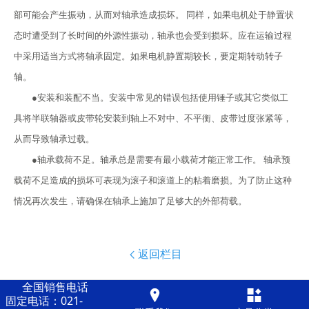
部可能会产生振动，从而对轴承造成损坏。 同样，如果电机处于静置状
态时遭受到了长时间的外源性振动，轴承也会受到损坏。应在运输过程
中采用适当方式将轴承固定。如果电机静置期较长，要定期转动转子
轴。
●安装和装配不当。安装中常见的错误包括使用锤子或其它类似工
具将半联轴器或皮带轮安装到轴上不对中、不平衡、皮带过度张紧等，
从而导致轴承过载。
●轴承载荷不足。轴承总是需要有最小载荷才能正常工作。 轴承预
载荷不足造成的损坏可表现为滚子和滚道上的粘着磨损。为了防止这种
情况再次发生，请确保在轴承上施加了足够大的外部荷载。
返回栏目

全国销售电话


固定电话：021-