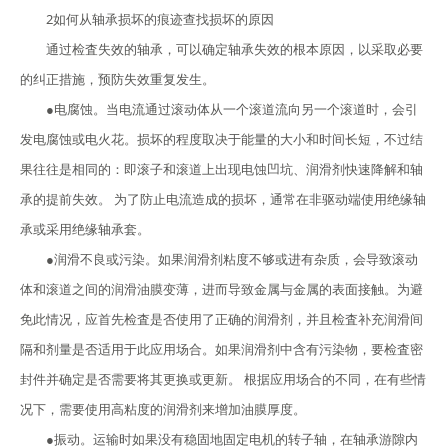
2如何从轴承损坏的痕迹查找损坏的原因
通过检査失效的轴承，可以确定轴承失效的根本原因，以采取必要
的纠正措施，预防失效重复发生。
●电腐蚀。当电流通过滚动体从一个滚道流向另一个滚道时，会引
发电腐蚀或电火花。损坏的程度取决于能量的大小和时间长短，不过结
果往往是相同的：即滚子和滚道上出现电蚀凹坑、润滑剂快速降解和轴
承的提前失效。 为了防止电流造成的损坏，通常在非驱动端使用绝缘轴
承或采用绝缘轴承套。
●润滑不良或污染。如果润滑剂粘度不够或进有杂质，会导致滚动
体和滚道之间的润滑油膜变薄，进而导致金属与金属的表面接触。为避
免此情况，应首先检査是否使用了正确的润滑剂，并且检査补充润滑间
隔和剂量是否适用于此应用场合。如果润滑剂中含有污染物，要检査密
封件并确定是否需要将其更换或更新。 根据应用场合的不同，在有些情
况下，需要使用高粘度的润滑剂来增加油膜厚度。
●振动。运输时如果没有稳固地固定电机的转子轴，在轴承游隙内