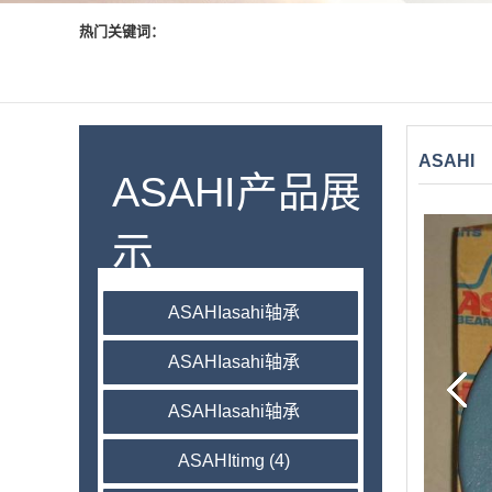
热门关键词：
KOYO
INA
NSK
ASAHISKF
FAG
ASAHIREXROTH
ASAHI
ASAHI
ASAHI产品展
示
ASAHIasahi轴承
ASAHIasahi轴承
ASAHIasahi轴承
ASAHItimg (4)