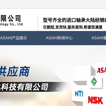
型号齐全的进口轴承大陆经销
交期短,发货快,服务周到,希望您满意
ASAHI产品展示
ASAHI新闻中心
ASAH