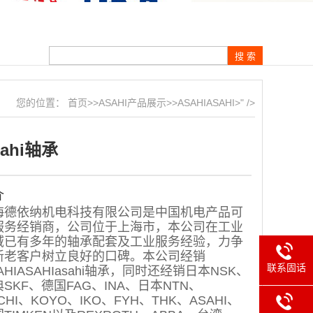
N
ASAHINTN
ASAHIIKO
ASAHINACHI
您的位置：
首页
>>
ASAHI产品展示
>>
ASAHIASAHI
>" />
sahi轴承
介
海德依纳机电科技有限公司是中国机电产品可
服务经销商，公司位于上海市，本公司在工业
域已有多年的轴承配套及工业服务经验，力争
新老客户树立良好的口碑。本公司经销
联系固话
AHIASAHIasahi轴承，同时还经销日本NSK、
SKF、德国FAG、INA、日本NTN、
CHI、KOYO、IKO、FYH、THK、ASAHI、