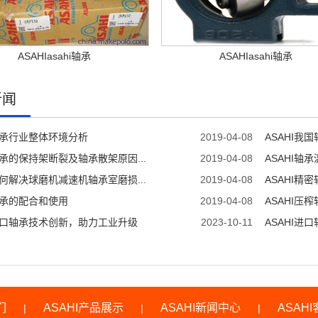
ASAHIasahi轴承
ASAHIasahi轴承
新闻
I轴承行业整体环境分析
2019-04-08
ASAHI我
I轴承的保持架断裂及轴承散架原因...
2019-04-08
ASAHI轴
I如何解决球磨机减速机轴承室磨损...
2019-04-08
ASAHI精
I轴承的配合和使用
2019-04-08
ASAHI压
I进口轴承技术创新，助力工业升级
2023-10-11
ASAHI进
们
ASAHI产品展示
ASAHI新闻中心
ASAH
|
|
|