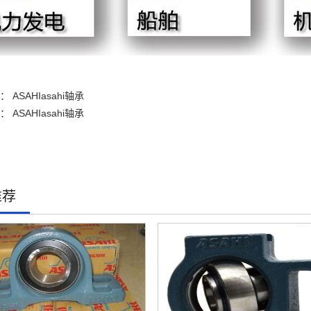
篇：
ASAHIasahi轴承
篇：
ASAHIasahi轴承
推荐