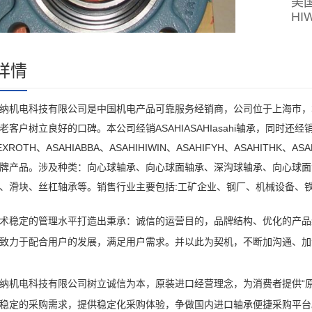
美国
HI
详情
纳机电科技有限公司是中国机电产品可靠服务经销商，公司位于上海市，
老客户树立良好的口碑。本公司经销ASAHIASAHIasahi轴承，同时还经
EXROTH、
ASAHIABBA、
ASAHIHIWIN、
ASAHIFYH、
ASAHITHK、
ASA
牌产品。涉及种类：向心球轴承、向心球面轴承、深沟球轴承、向心球面
、滑块、丝杠轴承等。销售行业主要包括:工矿企业、钢厂、机械设备、
术稳定的管理水平打造出秉承：诚信的运营目的，品牌结构、优化的产品
致力于配合用户的发展，满足用户需求。并以此为契机，不断加沟通、加
纳机电科技有限公司树立诚信为本，原装进口经营理念，为消费者提供“原
稳定的采购需求，提供稳定化采购体验，争做国内进口轴承便捷采购平台